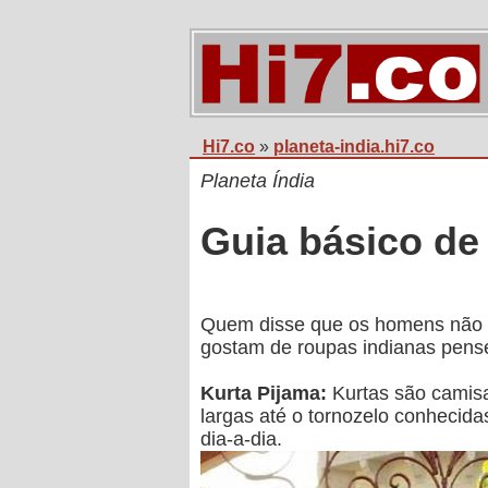
Hi7.co
»
planeta-india.hi7.co
Planeta Índia
Guia básico de
Quem disse que os homens não 
gostam de roupas indianas pense
Kurta Pijama:
Kurtas são camisa
largas até o tornozelo conhecid
dia-a-dia.