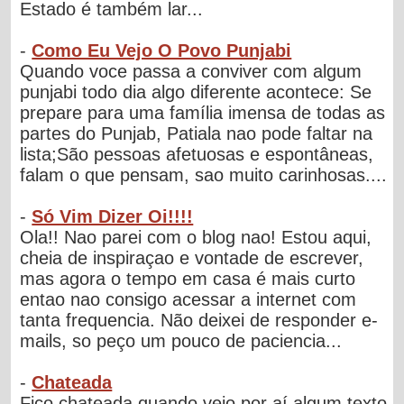
Estado é também lar...
-
Como Eu Vejo O Povo Punjabi
Quando voce passa a conviver com algum
punjabi todo dia algo diferente acontece: Se
prepare para uma família imensa de todas as
partes do Punjab, Patiala nao pode faltar na
lista;São pessoas afetuosas e espontâneas,
falam o que pensam, sao muito carinhosas....
-
Só Vim Dizer Oi!!!!
Ola!! Nao parei com o blog nao! Estou aqui,
cheia de inspiraçao e vontade de escrever,
mas agora o tempo em casa é mais curto
entao nao consigo acessar a internet com
tanta frequencia. Não deixei de responder e-
mails, so peço um pouco de paciencia...
-
Chateada
Fico chateada quando vejo por aí algum texto