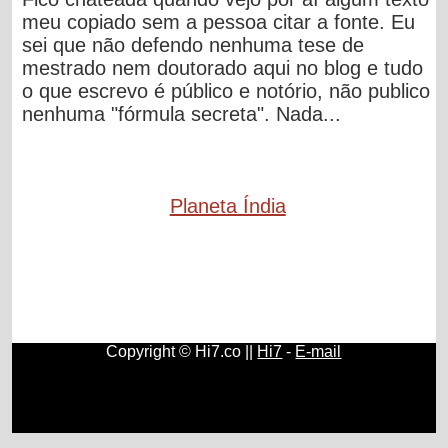
meu copiado sem a pessoa citar a fonte. Eu
sei que não defendo nenhuma tese de
mestrado nem doutorado aqui no blog e tudo
o que escrevo é público e notório, não publico
nenhuma "fórmula secreta". Nada...
Planeta Índia
Copyright © Hi7.co ||
Hi7
-
E-mail
Direitos e Deveres
|
Ciências Humanas e Sociais
|
História
do Brasil e do Mundo
|
Música Clássica
|
Cultura
|
Geografia
|
Blogs