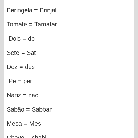
Beringela = Brinjal
Tomate = Tamatar
Dois = do
Sete = Sat
Dez = dus
Pé = per
Nariz = nac
Sabão = Sabban
Mesa = Mes
Chave = chabi